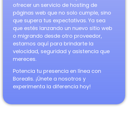
ofrecer un servicio de hosting de
páginas web que no solo cumple, sino
que supera tus expectativas. Ya sea
que estés lanzando un nuevo sitio web
o migrando desde otro proveedor,
estamos aquí para brindarte la
velocidad, seguridad y asistencia que
mereces.
Potencia tu presencia en línea con
Borealis. ¡Únete a nosotros y
experimenta la diferencia hoy!